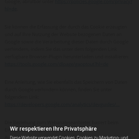
Google, abrufbar unter
https://policies.google.com/privacy?
hl=de
.
Sie können die Erfassung der durch das Cookie erzeugten
und auf Ihre Nutzung der Website bezogenen Daten an
Google sowie die Verarbeitung dieser Daten durch Google
verhindern, indem Sie das unter dem folgenden Link
verfügbare Browser-Plugin herunterladen und installieren:
https://tools.google.com/dlpage/gaoptout?hl=de
Eine Anleitung, wie Sie ebenfalls das Speichern von Daten
durch Google verhindern können, finden Sie unter
folgendem Link:
https://developers.google.com/analytics/devguides/...
Die Beziehung zum Webanalyseanbieter basiert beim
Wir respektieren Ihre Privatsphäre
Einsatz von Google Analytics auf einer
Auftragsdatenverarbeitung. Die Übermittlung von Daten an
Diese Website verwendet Cookies. Cookies zu Marketing- und