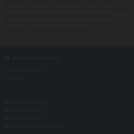
Sie glauben, dass die Verarbeitung Ihrer Daten gegen das
Datenschutzrecht verstößt oder Ihre datenschutzrechtlichen
Ansprüche sonst in einer Weise verletzt worden sind,
können Sie sich bei der Aufsichtsbehörde beschweren. In
Österreich ist dies die Datenschutzbehörde.
B&D Objektservice

Hohenrainstraße 101
8042 Graz
+43 699 19083338

+43 664 5130124

+43 699 16138907

office@bd-objektservice.at
