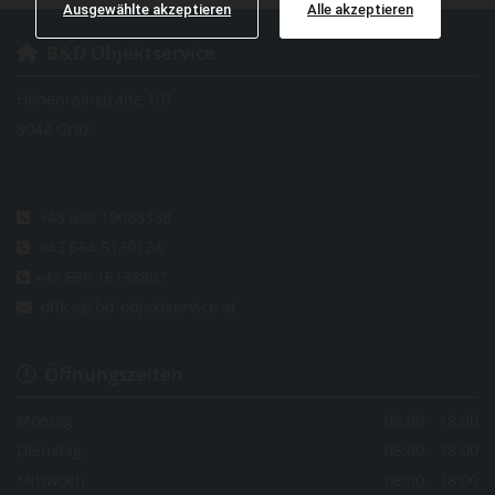
Ausgewählte akzeptieren
Alle akzeptieren
B&D Objektservice

Hohenrainstraße 101
8042 Graz
+43 699 19083338

+43 664 5130124

+43 699 16138907

office@bd-objektservice.at

Öffnungszeiten

Montag
08:00 - 18:00
Dienstag
08:00 - 18:00
Mittwoch
08:00 - 18:00