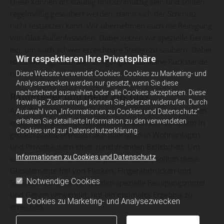
Diese können oft staubig und schmutzig sein und sollten
regelmäßig gesäubert werden, damit sich der Schmutz
nicht festsetzen kann. Wir übernehmen auch die Reinigung
von Glas-Außenfassaden. Dabei setzen wir spezielle Geräte
ein, um auch schwer erreichbare Stellen zu säubern. Dabei
Wir respektieren Ihre Privatsphäre
ist es wichtig, dass die Reinigungsmittel keine Rückstände
oder Kratzer auf dem Glas hinterlassen.
Diese Website verwendet Cookies. Cookies zu Marketing- und
Analysezwecken werden nur gesetzt, wenn Sie diese
nachstehend auswählen oder alle Cookies akzeptieren. Diese
Raumteiler und mehr aus Glas
freiwillige Zustimmung können Sie jederzeit widerrufen. Durch
Auch Glaswände und -türen in den Innenräumen müssen
Auswahl von „Informationen zu Cookies und Datenschutz“
erhalten Sie detaillierte Information zu den verwendeten
regelmäßig gereinigt werden. Sie finden sich vor allem in
Cookies und zur Datenschutzerklärung.
großen Büros, erfreuen sich aber auch in Wohnanlagen
und Privathäusern einer zunehmenden Beliebtheit. Um
Informationen zu Cookies und Datenschutz
einen klaren Durchblick zu gewährleisten, sollten diese
Glaselemente frei von Flecken, Fingerabdrücken und
Notwendige Cookies
Schlieren sein. Hierfür werden spezielle Reinigungsmittel
und Geräte verwendet, um ein optimales Ergebnis zu
Cookies zu Marketing- und Analysezwecken
erreichen.