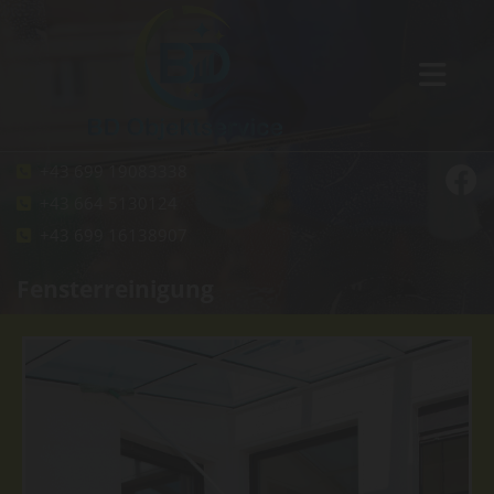
+43 699 19083338

+43 664 5130124

+43 699 16138907

Fensterreinigung