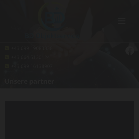
+43 699 19083338

+43 664 5130124

+43 699 16138907

Unsere partner