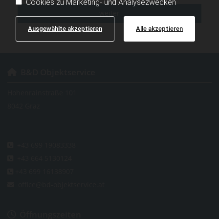
Cookies zu Marketing- und Analysezwecken
weiter
Ausgewählte akzeptieren
Alle akzeptieren
B&D Objektservice

Hohenrainstraße 101
8042 Graz
+43 699 19083338

+43 664 5130124

+43 699 16138907

office@bd-objektservice.at

Öffnungszeiten
